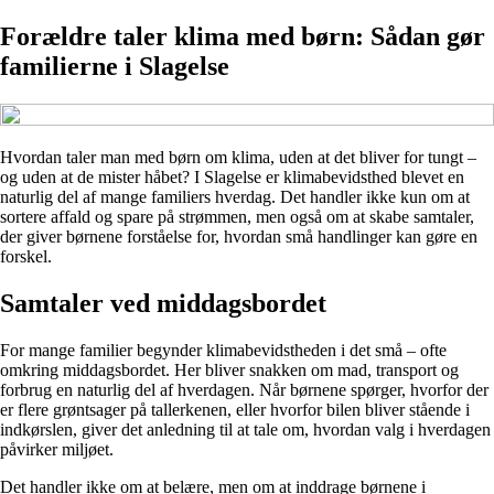
Forældre taler klima med børn: Sådan gør
familierne i Slagelse
Hvordan taler man med børn om klima, uden at det bliver for tungt –
og uden at de mister håbet? I Slagelse er klimabevidsthed blevet en
naturlig del af mange familiers hverdag. Det handler ikke kun om at
sortere affald og spare på strømmen, men også om at skabe samtaler,
der giver børnene forståelse for, hvordan små handlinger kan gøre en
forskel.
Samtaler ved middagsbordet
For mange familier begynder klimabevidstheden i det små – ofte
omkring middagsbordet. Her bliver snakken om mad, transport og
forbrug en naturlig del af hverdagen. Når børnene spørger, hvorfor der
er flere grøntsager på tallerkenen, eller hvorfor bilen bliver stående i
indkørslen, giver det anledning til at tale om, hvordan valg i hverdagen
påvirker miljøet.
Det handler ikke om at belære, men om at inddrage børnene i