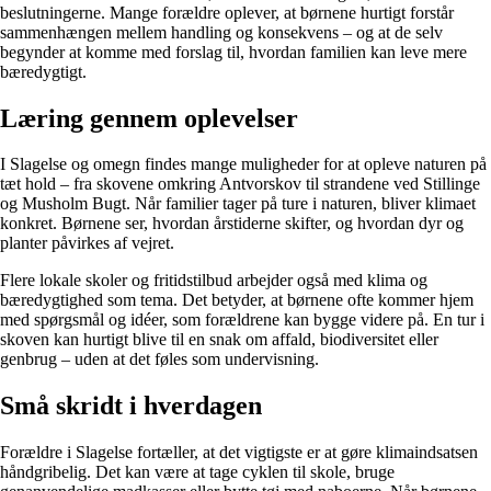
beslutningerne. Mange forældre oplever, at børnene hurtigt forstår
sammenhængen mellem handling og konsekvens – og at de selv
begynder at komme med forslag til, hvordan familien kan leve mere
bæredygtigt.
Læring gennem oplevelser
I Slagelse og omegn findes mange muligheder for at opleve naturen på
tæt hold – fra skovene omkring Antvorskov til strandene ved Stillinge
og Musholm Bugt. Når familier tager på ture i naturen, bliver klimaet
konkret. Børnene ser, hvordan årstiderne skifter, og hvordan dyr og
planter påvirkes af vejret.
Flere lokale skoler og fritidstilbud arbejder også med klima og
bæredygtighed som tema. Det betyder, at børnene ofte kommer hjem
med spørgsmål og idéer, som forældrene kan bygge videre på. En tur i
skoven kan hurtigt blive til en snak om affald, biodiversitet eller
genbrug – uden at det føles som undervisning.
Små skridt i hverdagen
Forældre i Slagelse fortæller, at det vigtigste er at gøre klimaindsatsen
håndgribelig. Det kan være at tage cyklen til skole, bruge