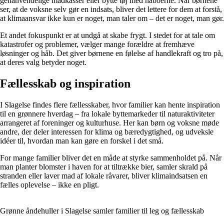
genanvendelige madkasser eller bytte tøj med naboerne. Når børnene
ser, at de voksne selv gør en indsats, bliver det lettere for dem at forstå,
at klimaansvar ikke kun er noget, man taler om – det er noget, man gør.
Et andet fokuspunkt er at undgå at skabe frygt. I stedet for at tale om
katastrofer og problemer, vælger mange forældre at fremhæve
løsninger og håb. Det giver børnene en følelse af handlekraft og tro på,
at deres valg betyder noget.
Fællesskab og inspiration
I Slagelse findes flere fællesskaber, hvor familier kan hente inspiration
til en grønnere hverdag – fra lokale byttemarkeder til naturaktiviteter
arrangeret af foreninger og kulturhuse. Her kan børn og voksne møde
andre, der deler interessen for klima og bæredygtighed, og udveksle
idéer til, hvordan man kan gøre en forskel i det små.
For mange familier bliver det en måde at styrke sammenholdet på. Når
man planter blomster i haven for at tiltrække bier, samler skrald på
stranden eller laver mad af lokale råvarer, bliver klimaindsatsen en
fælles oplevelse – ikke en pligt.
Grønne åndehuller i Slagelse samler familier til leg og fællesskab