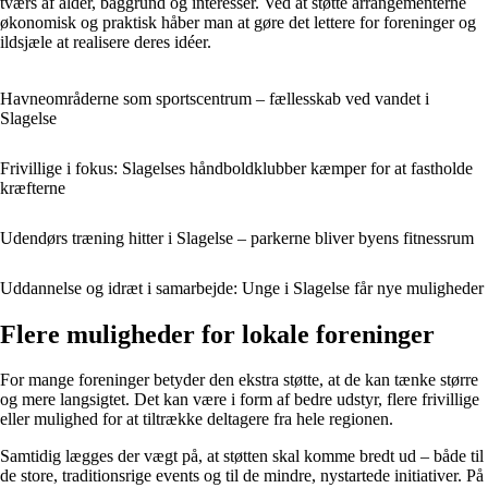
tværs af alder, baggrund og interesser. Ved at støtte arrangementerne
økonomisk og praktisk håber man at gøre det lettere for foreninger og
ildsjæle at realisere deres idéer.
Havneområderne som sportscentrum – fællesskab ved vandet i
Slagelse
Frivillige i fokus: Slagelses håndboldklubber kæmper for at fastholde
kræfterne
Udendørs træning hitter i Slagelse – parkerne bliver byens fitnessrum
Uddannelse og idræt i samarbejde: Unge i Slagelse får nye muligheder
Flere muligheder for lokale foreninger
For mange foreninger betyder den ekstra støtte, at de kan tænke større
og mere langsigtet. Det kan være i form af bedre udstyr, flere frivillige
eller mulighed for at tiltrække deltagere fra hele regionen.
Samtidig lægges der vægt på, at støtten skal komme bredt ud – både til
de store, traditionsrige events og til de mindre, nystartede initiativer. På