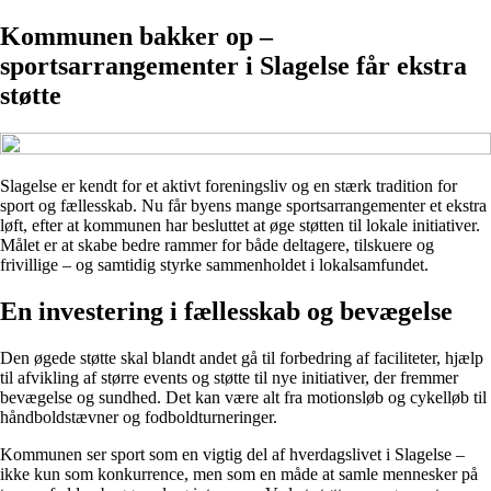
Kommunen bakker op –
sportsarrangementer i Slagelse får ekstra
støtte
Slagelse er kendt for et aktivt foreningsliv og en stærk tradition for
sport og fællesskab. Nu får byens mange sportsarrangementer et ekstra
løft, efter at kommunen har besluttet at øge støtten til lokale initiativer.
Målet er at skabe bedre rammer for både deltagere, tilskuere og
frivillige – og samtidig styrke sammenholdet i lokalsamfundet.
En investering i fællesskab og bevægelse
Den øgede støtte skal blandt andet gå til forbedring af faciliteter, hjælp
til afvikling af større events og støtte til nye initiativer, der fremmer
bevægelse og sundhed. Det kan være alt fra motionsløb og cykelløb til
håndboldstævner og fodboldturneringer.
Kommunen ser sport som en vigtig del af hverdagslivet i Slagelse –
ikke kun som konkurrence, men som en måde at samle mennesker på