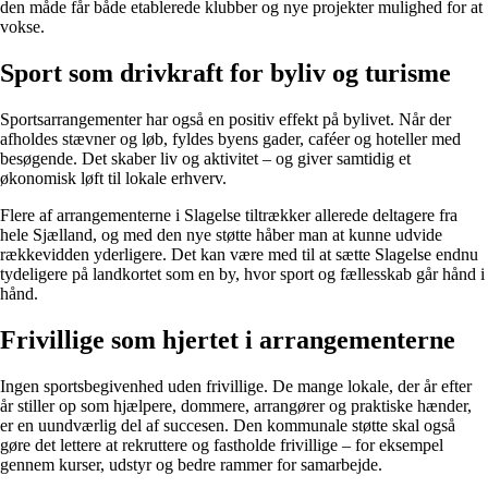
den måde får både etablerede klubber og nye projekter mulighed for at
vokse.
Sport som drivkraft for byliv og turisme
Sportsarrangementer har også en positiv effekt på bylivet. Når der
afholdes stævner og løb, fyldes byens gader, caféer og hoteller med
besøgende. Det skaber liv og aktivitet – og giver samtidig et
økonomisk løft til lokale erhverv.
Flere af arrangementerne i Slagelse tiltrækker allerede deltagere fra
hele Sjælland, og med den nye støtte håber man at kunne udvide
rækkevidden yderligere. Det kan være med til at sætte Slagelse endnu
tydeligere på landkortet som en by, hvor sport og fællesskab går hånd i
hånd.
Frivillige som hjertet i arrangementerne
Ingen sportsbegivenhed uden frivillige. De mange lokale, der år efter
år stiller op som hjælpere, dommere, arrangører og praktiske hænder,
er en uundværlig del af succesen. Den kommunale støtte skal også
gøre det lettere at rekruttere og fastholde frivillige – for eksempel
gennem kurser, udstyr og bedre rammer for samarbejde.