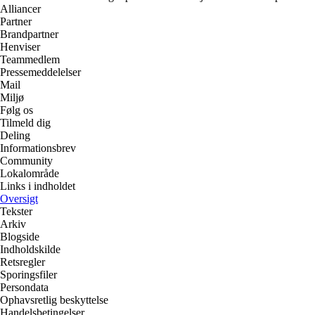
Alliancer
Partner
Brandpartner
Henviser
Teammedlem
Pressemeddelelser
Mail
Miljø
Følg os
Tilmeld dig
Deling
Informationsbrev
Community
Lokalområde
Links i indholdet
Oversigt
Tekster
Arkiv
Blogside
Indholdskilde
Retsregler
Sporingsfiler
Persondata
Ophavsretlig beskyttelse
Handelsbetingelser