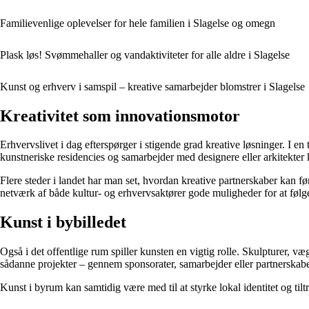
Familievenlige oplevelser for hele familien i Slagelse og omegn
Plask løs! Svømmehaller og vandaktiviteter for alle aldre i Slagelse
Kunst og erhverv i samspil – kreative samarbejder blomstrer i Slagelse
Kreativitet som innovationsmotor
Erhvervslivet i dag efterspørger i stigende grad kreative løsninger. I
kunstneriske residencies og samarbejder med designere eller arkitekte
Flere steder i landet har man set, hvordan kreative partnerskaber kan før
netværk af både kultur- og erhvervsaktører gode muligheder for at føl
Kunst i bybilledet
Også i det offentlige rum spiller kunsten en vigtig rolle. Skulpturer, v
sådanne projekter – gennem sponsorater, samarbejder eller partnerskaber
Kunst i byrum kan samtidig være med til at styrke lokal identitet og tilt