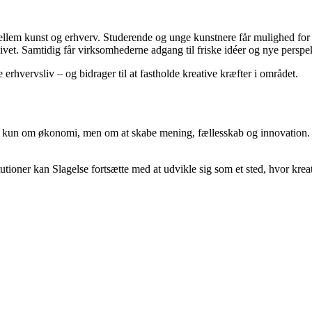
t mellem kunst og erhverv. Studerende og unge kunstnere får mulighed fo
ivet. Samtidig får virksomhederne adgang til friske idéer og nye perspek
rhvervsliv – og bidrager til at fastholde kreative kræfter i området.
 kun om økonomi, men om at skabe mening, fællesskab og innovation. Slag
oner kan Slagelse fortsætte med at udvikle sig som et sted, hvor kreati