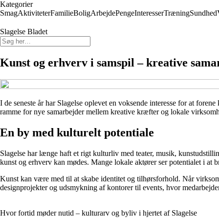
Kategorier
Smag
Aktiviteter
Familie
Bolig
Arbejde
Penge
Interesser
Træning
Sundhed
Slagelse Bladet
Kunst og erhverv i samspil – kreative sama
I de seneste år har Slagelse oplevet en voksende interesse for at foren
ramme for nye samarbejder mellem kreative kræfter og lokale virksomh
En by med kulturelt potentiale
Slagelse har længe haft et rigt kulturliv med teater, musik, kunstudstill
kunst og erhverv kan mødes. Mange lokale aktører ser potentialet i at b
Kunst kan være med til at skabe identitet og tilhørsforhold. Når virks
designprojekter og udsmykning af kontorer til events, hvor medarbejd
Hvor fortid møder nutid – kulturarv og byliv i hjertet af Slagelse