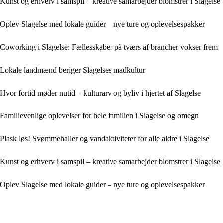
Kunst og erhverv i samspil – kreative samarbejder blomstrer i Slagelse
Oplev Slagelse med lokale guider – nye ture og oplevelsespakker
Coworking i Slagelse: Fællesskaber på tværs af brancher vokser frem
Lokale landmænd beriger Slagelses madkultur
Hvor fortid møder nutid – kulturarv og byliv i hjertet af Slagelse
Familievenlige oplevelser for hele familien i Slagelse og omegn
Plask løs! Svømmehaller og vandaktiviteter for alle aldre i Slagelse
Kunst og erhverv i samspil – kreative samarbejder blomstrer i Slagelse
Oplev Slagelse med lokale guider – nye ture og oplevelsespakker