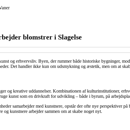
Vaner
rbejder blomstrer i Slagelse
e kunst og erhvervsliv. Byen, der rummer både historiske bygninger, mode
eder. Det handler ikke kun om udsmykning og æstetik, men om at skabe
inger og kreative uddannelser. Kombinationen af kulturinstitutioner, erhv
ruge kunst som en drivkraft for udvikling – både i byrum, på arbejdspla
omheder samarbejder med kunstnere, opstår der ofte nye perspektiver på 
ere og kunstnere arbejder sammen om at skabe noget nyt.