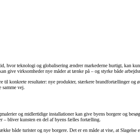
 en tid, hvor teknologi og globalisering ændrer markederne hurtigt, kan
r kan give virksomheder nye måder at tænke på – og styrke både arbejds
e til konkrete resultater: nye produkter, stærkere brandfortællinger og ø
ge samme vej.
ægmalerier og midlertidige installationer kan give byens borgere og besø
 – bliver kunsten en del af byens fælles fortælling.
række både turister og nye borgere. Det er en måde at vise, at Slagelse e