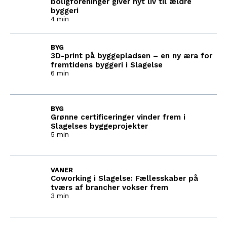
boligforeninger giver nyt liv til ældre
byggeri
4 min
BYG
3D-print på byggepladsen – en ny æra for
fremtidens byggeri i Slagelse
6 min
BYG
Grønne certificeringer vinder frem i
Slagelses byggeprojekter
5 min
VANER
Coworking i Slagelse: Fællesskaber på
tværs af brancher vokser frem
3 min