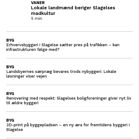
VANER
Lokale landmænd beriger Slagelses
madkultur
5 min
BYG
Erhvervsbyggeri i Slagelse sætter pres på trafikken – kan
infrastrukturen følge med?
BYG
Landsbyernes særpræg bevares trods nybyggeri: Lokale
løsninger viser vejen
BYG
Renovering med respekt: Slagelses boligforeninger giver nyt liv
til ældre byggeri
BYG
3D-print på byggepladsen – en ny æra for fremtidens byggeri i
Slagelse